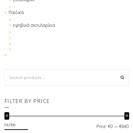
Παιδικά
εφηβικά σκουλαρίκια
SEARCH
SEA
FOR:
FILTER BY PRICE
MIN
MAX
FILTER
Price:
€0
—
€640
PRICE
PRICE