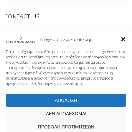
CONTACT US
El.Venizelou 147 Ilioupoli, 16342 Greece
Διαχείριση Συγκατάθεσης
+30 210 9941107
info@stefanoudakis.gr
Για να παρέχουμε την καλύτερη εμπειρία, χρησιμοποιούμε τεχνολογίες όπως
cookies για την αποθήκευση ή/και την πρόσβαση σε πληροφορίες συσκευών.
Η συγκατάθεση για τις εν λόγω τεχνολογίες θα μας επιτρέψει να
επεξεργαστούμε δεδομένα προσωπικού χαρακτήρα, όπως συμπεριφορά
TISSOT AUTHORISED RETAILER
περιήγησης ή μοναδικά αναγνωριστικά σε αυτόν τον ιστότοπο. Η μη
συγκατάθεση ή η ανάκληση της συγκατάθεσης, μπορεί να επηρεάσει
αρνητικά ορισμένες λειτουργίες και δυνατότητες.
ΑΠΟΔΟΧΗ
ΔΕΝ ΑΠΟΔΕΧΟΜΑΙ
ΠΡΟΒΟΛΗ ΠΡΟΤΙΜΗΣΕΩΝ
DESIGNPARK