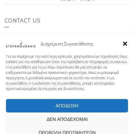
CONTACT US
El.Venizelou 147 Ilioupoli, 16342 Greece
Διαχείριση Συγκατάθεσης
+30 210 9941107
info@stefanoudakis.gr
Για να παρέχουμε την καλύτερη εμπειρία, χρησιμοποιούμε τεχνολογίες όπως
cookies για την αποθήκευση ή/και την πρόσβαση σε πληροφορίες συσκευών.
Η συγκατάθεση για τις εν λόγω τεχνολογίες θα μας επιτρέψει να
επεξεργαστούμε δεδομένα προσωπικού χαρακτήρα, όπως συμπεριφορά
TISSOT AUTHORISED RETAILER
περιήγησης ή μοναδικά αναγνωριστικά σε αυτόν τον ιστότοπο. Η μη
συγκατάθεση ή η ανάκληση της συγκατάθεσης, μπορεί να επηρεάσει
αρνητικά ορισμένες λειτουργίες και δυνατότητες.
ΑΠΟΔΟΧΗ
ΔΕΝ ΑΠΟΔΕΧΟΜΑΙ
ΠΡΟΒΟΛΗ ΠΡΟΤΙΜΗΣΕΩΝ