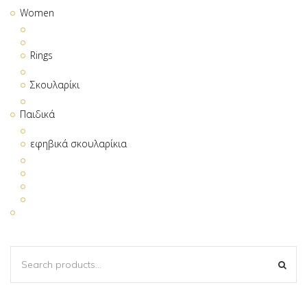
Women
Rings
Σκουλαρίκι
Παιδικά
εφηβικά σκουλαρίκια
SEARCH
SEA
FOR: