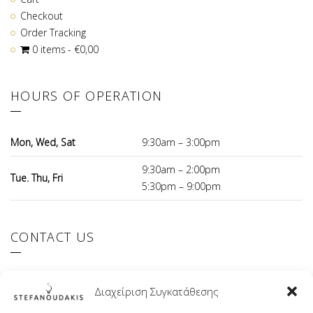
Checkout
Order Tracking
0 items
€0,00
HOURS OF OPERATION
Mon, Wed, Sat
9:30am – 3:00pm
9:30am – 2:00pm
Tue. Thu, Fri
5:30pm – 9:00pm
CONTACT US
El.Venizelou 147 Ilioupoli, 16342 Greece
Διαχείριση Συγκατάθεσης
+30 210 9941107