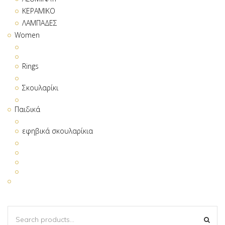
ΚΕΡΑΜΙΚΟ
ΛΑΜΠΑΔΕΣ
Women
Rings
Σκουλαρίκι
Παιδικά
εφηβικά σκουλαρίκια
SEARCH
SEA
FOR: