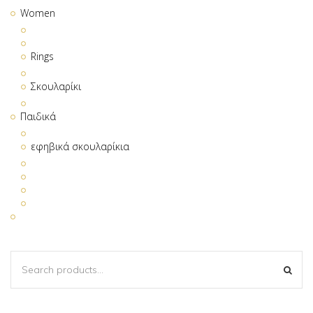
Women
Rings
Σκουλαρίκι
Παιδικά
εφηβικά σκουλαρίκια
SEARCH
SEA
FOR: