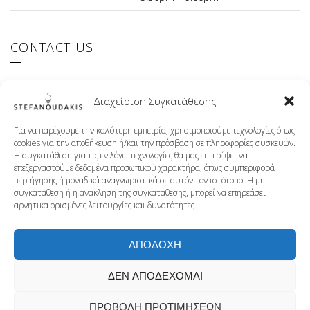
CONTACT US
El.Venizelou 147 Ilioupoli, 16342 Greece
Διαχείριση Συγκατάθεσης
+30 210 9941107
info@stefanoudakis.gr
Για να παρέχουμε την καλύτερη εμπειρία, χρησιμοποιούμε τεχνολογίες όπως
cookies για την αποθήκευση ή/και την πρόσβαση σε πληροφορίες συσκευών.
Η συγκατάθεση για τις εν λόγω τεχνολογίες θα μας επιτρέψει να
επεξεργαστούμε δεδομένα προσωπικού χαρακτήρα, όπως συμπεριφορά
TISSOT AUTHORISED RETAILER
περιήγησης ή μοναδικά αναγνωριστικά σε αυτόν τον ιστότοπο. Η μη
συγκατάθεση ή η ανάκληση της συγκατάθεσης, μπορεί να επηρεάσει
αρνητικά ορισμένες λειτουργίες και δυνατότητες.
ΑΠΟΔΟΧΗ
ΔΕΝ ΑΠΟΔΕΧΟΜΑΙ
ΠΡΟΒΟΛΗ ΠΡΟΤΙΜΗΣΕΩΝ