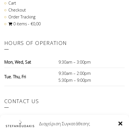
Cart
Checkout
Order Tracking
0 items
€0,00
HOURS OF OPERATION
Mon, Wed, Sat
9:30am – 3:00pm
9:30am – 2:00pm
Tue. Thu, Fri
5:30pm – 9:00pm
CONTACT US
El.Venizelou 147 Ilioupoli, 16342 Greece
Διαχείριση Συγκατάθεσης
+30 210 9941107