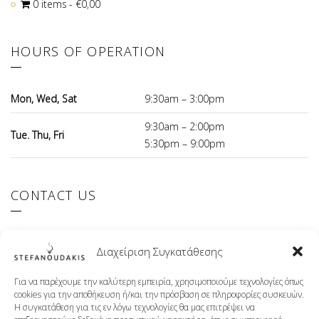
0 items
€0,00
HOURS OF OPERATION
Mon, Wed, Sat
9:30am – 3:00pm
9:30am – 2:00pm
Tue. Thu, Fri
5:30pm – 9:00pm
CONTACT US
El.Venizelou 147 Ilioupoli, 16342 Greece
Διαχείριση Συγκατάθεσης
+30 210 9941107
info@stefanoudakis.gr
Για να παρέχουμε την καλύτερη εμπειρία, χρησιμοποιούμε τεχνολογίες όπως
cookies για την αποθήκευση ή/και την πρόσβαση σε πληροφορίες συσκευών.
Η συγκατάθεση για τις εν λόγω τεχνολογίες θα μας επιτρέψει να