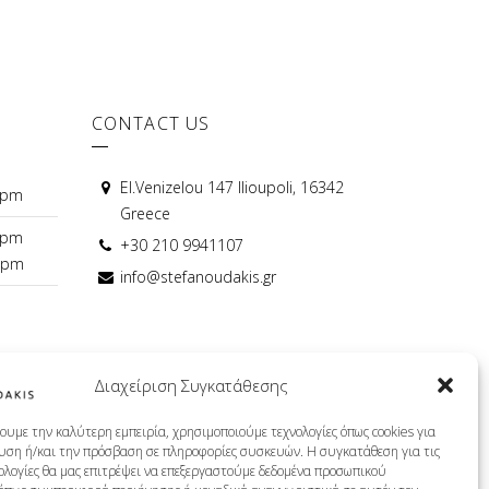
CONTACT US
El.Venizelou 147 Ilioupoli, 16342
0pm
Greece
0pm
+30 210 9941107
0pm
info@stefanoudakis.gr
TISSOT AUTHORISED RETAILER
Διαχείριση Συγκατάθεσης
ουμε την καλύτερη εμπειρία, χρησιμοποιούμε τεχνολογίες όπως cookies για
υση ή/και την πρόσβαση σε πληροφορίες συσκευών. Η συγκατάθεση για τις
νολογίες θα μας επιτρέψει να επεξεργαστούμε δεδομένα προσωπικού