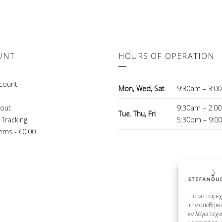
UNT
HOURS OF OPERATION
count
Mon, Wed, Sat
9:30am – 3:0
out
9:30am – 2:0
Tue. Thu, Fri
 Tracking
5:30pm – 9:0
tems
€0,00
Για να παρέχ
την αποθήκε
εν λόγω τεχ