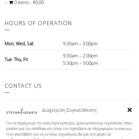
0 items
€0,00
HOURS OF OPERATION
Mon, Wed, Sat
9:30am – 3:00pm
9:30am – 2:00pm
Tue. Thu, Fri
5:30pm – 9:00pm
CONTACT US
El.Venizelou 147 Ilioupoli, 16342 Greece
Διαχείριση Συγκατάθεσης
+30 210 9941107
info@stefanoudakis.gr
Για να παρέχουμε την καλύτερη εμπειρία, χρησιμοποιούμε τεχνολογίες όπως
cookies για την αποθήκευση ή/και την πρόσβαση σε πληροφορίες συσκευών.
Η συγκατάθεση για τις εν λόγω τεχνολογίες θα μας επιτρέψει να